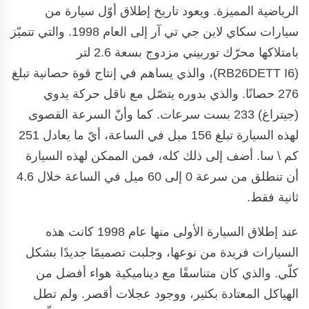
الرياضية المميزة. ويعود تاريخ إطلاق أوّل سيارة من
سيارات سكاي لاين جي تي آر إلى العام 1998. والتي تتميّز
بامتلاكها محرّك توربيني مزدوج بسعة 2.6 لتر
(RB26DETT I6)، والذي يساهم في إنتاج قوة حصانية تبلغ
276 حصانًا. والذي بدوره يتصّل مع ناقل حركة يدوي
(جيتراغ) 233 بست سرعات. كما وأنّ السرعة القصوى
لهذه السيارة تبلغ 156 ميل في الساعة، أيّ ما يعادل 251
كم \ سا. أضف إلى ذلك كله، فمن الممكن لهذه السيارة
أن تنطلق من سرعة 0 إلى 60 ميل في الساعة خلال 4.6
ثانية فقط.
عند إطلاق السيارة الأولى منها عام 1998 كانت هذه
السيارات فريدة من نوعها، وجلبت تصميمًا جديدًا بشكل
كلّي. والذي كان متناسقًا مع ديناميكية هواء أفضل من
الهياكل المعتادة بكثير، ووجود عجلات أقصر. ولم تطل