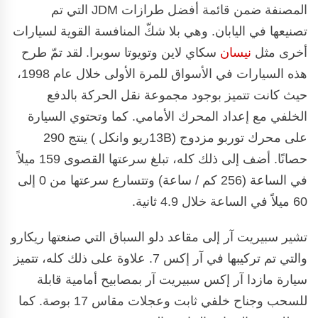
المصنفة ضمن قائمة أفضل طرازات JDM التي تم
تصنيعها في اليابان. وهي بلا شكّ المنافسة القوية لسيارات
أخرى مثل
نيسان
سكاي لاين وتويوتا سوبرا. لقد تمّ طرح
هذه السيارات في الأسواق للمرة الأولى خلال عام 1998،
حيث كانت تتميز بوجود مجموعة نقل الحركة بالدفع
الخلفي مع إعداد المحرك الأمامي. كما وتحتوي السيارة
على محرك توربو مزدوج (13Bريو وانكل ) ينتج 290
حصانًا. أضف إلى ذلك كله، تبلغ سرعتها القصوى 159 ميلاً
في الساعة (256 كم / ساعة) وتتسارع سرعتها من 0 إلى
60 ميلاً في الساعة خلال 4.9 ثانية.
تشير سبيريت آر إلى مقاعد دلو السباق التي صنعتها ريكارو
والتي تم تركيبها في آر إكس 7. علاوة على ذلك كله، تتميز
سيارة مازدا آر إكس سبيريت آر بمصابيح أمامية قابلة
للسحب وجناح خلفي ثابت وعجلات مقاس 17 بوصة. كما